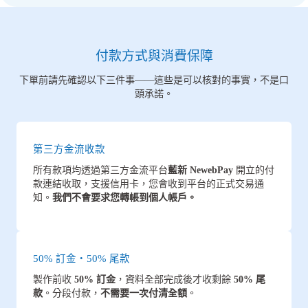
付款方式與消費保障
下單前請先確認以下三件事——這些是可以核對的事實，不是口
頭承諾。
第三方金流收款
所有款項均透過第三方金流平台
藍新 NewebPay
開立的付
款連結收取，支援信用卡，您會收到平台的正式交易通
知。
我們不會要求您轉帳到個人帳戶。
50% 訂金・50% 尾款
製作前收
50% 訂金
，資料全部完成後才收剩餘
50% 尾
款
。分段付款，
不需要一次付清全額
。